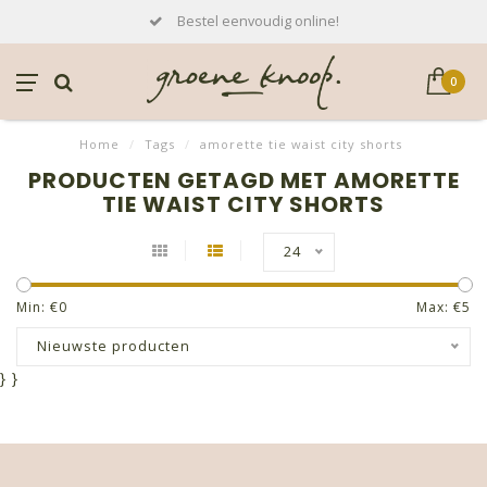
Bestel eenvoudig online!
0
Home
/
Tags
/
amorette tie waist city shorts
PRODUCTEN GETAGD MET AMORETTE
TIE WAIST CITY SHORTS
24
Min: €
0
Max: €
5
Nieuwste producten
}
}