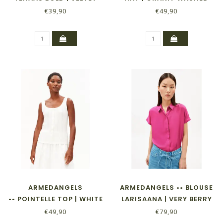
RED
€39,90
€49,90
ARMEDANGELS
ARMEDANGELS •• BLOUSE
•• POINTELLE TOP | WHITE
LARISAANA | VERY BERRY
€49,90
€79,90