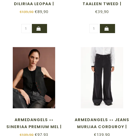
DILIRIAA LEOPAA |
TAALEEN TWEED |
WALNUT CREAM
OATMILK - BLACK
€89,90
€39,90
€139,90
ARMEDANGELS ••
ARMEDANGELS •• JEANS
SINERIAA PREMIUM MEL |
MURLIAA CORDUROY |
STEEL MELANGE
DARK STEEL
€97,93
€139,90
€139,90