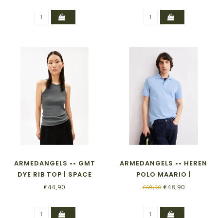
ARMEDANGELS •• GMT
ARMEDANGELS •• HEREN
DYE RIB TOP | SPACE
POLO MAARIO |
STEEL
WEDGWOOD
€44,90
€48,90
€69,90