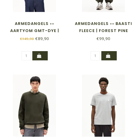
ARMEDANGELS ••
ARMEDANGELS •• BAASTI
AARTYOM GMT-DYE |
FLEECE | FOREST PINE
FOREST PINE
€89,90
€99,90
€149,90