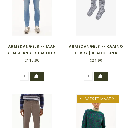
ARMEDANGELS •• IAAN
ARMEDANGELS •• KAAINO
SLIM JEANS | SEASHORE
TERRY | BLACK LUNA
ROCK
€119,90
€24,90
• LAATSTE MAAT XL