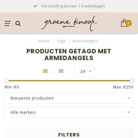
Verzending binnen 1-3 werkdagen
0
Home
/
Tags
/
Armedangels
PRODUCTEN GETAGD MET
ARMEDANGELS
24
Min: €
0
Max: €
250
Nieuwste producten
Alle merken
FILTERS