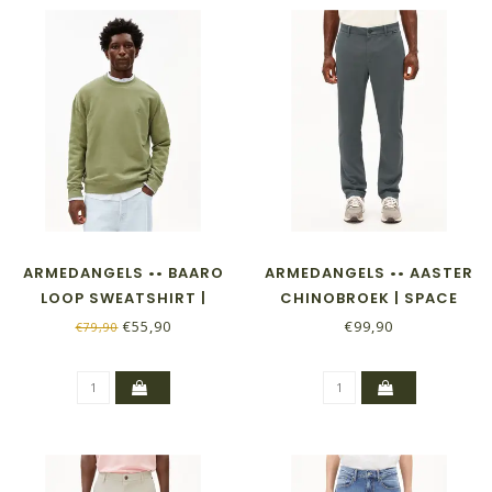
ARMEDANGELS •• BAARO
ARMEDANGELS •• AASTER
LOOP SWEATSHIRT |
CHINOBROEK | SPACE
FATIGUE GREEN
STEEL
€55,90
€99,90
€79,90