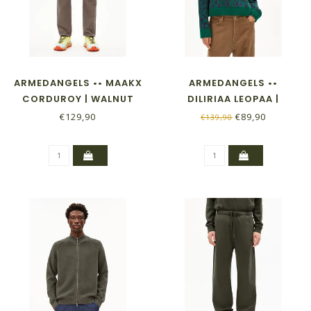
ARMEDANGELS •• MAAKX
ARMEDANGELS ••
CORDUROY | WALNUT
DILIRIAA LEOPAA |
CREAM
EMERALD GREEN
€129,90
€89,90
€139,90