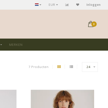
GRATIS verzending bij aankoop > €75,-
EUR
Inloggen
0
MERKEN
7 Producten
24