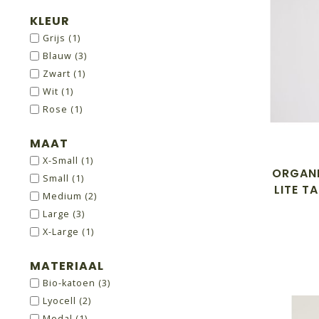
KLEUR
Grijs
(1)
Blauw
(3)
Zwart
(1)
Wit
(1)
Rose
(1)
MAAT
X-Small
(1)
ORGANI
Small
(1)
LITE T
Medium
(2)
Large
(3)
X-Large
(1)
MATERIAAL
Bio-katoen
(3)
Lyocell
(2)
Modal
(1)