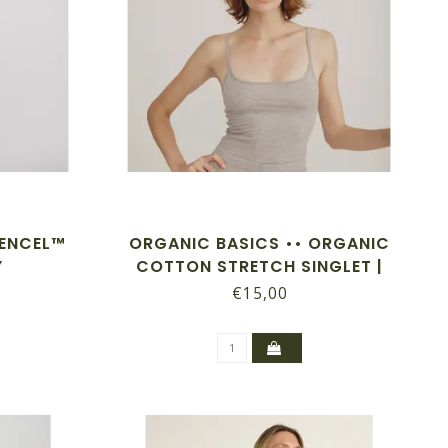
TENCEL™
ORGANIC BASICS •• ORGANIC
Y
COTTON STRETCH SINGLET |
GREY MELANGE
€15,00