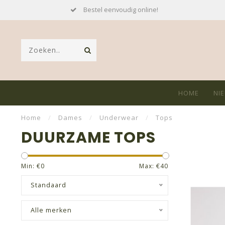
Bestel eenvoudig online!
HOME
NI
Home
/
Dames
/
Underwear
/
Tops
DUURZAME TOPS
Min: €
0
Max: €
40
Standaard
Alle merken