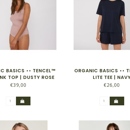
C BASICS •• TENCEL™
ORGANIC BASICS •• 
ANK TOP | DUSTY ROSE
LITE TEE | NAV
€39,00
€26,00