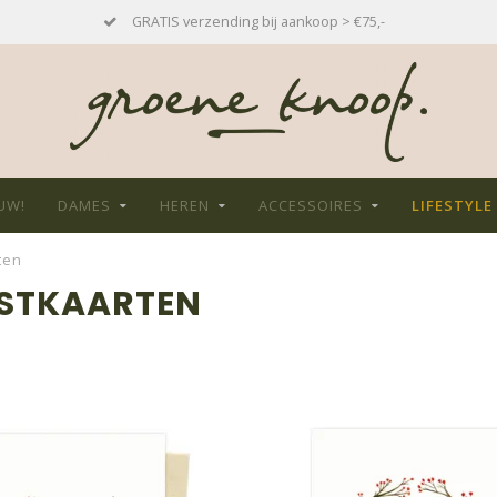
S verzending bij aankoop > €75,-
Bezoek o
UW!
DAMES
HEREN
ACCESSOIRES
LIFESTYLE
ten
STKAARTEN