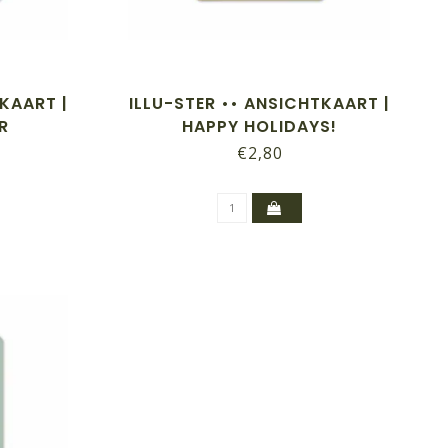
TKAART |
ILLU-STER •• ANSICHTKAART |
R
HAPPY HOLIDAYS!
€2,80