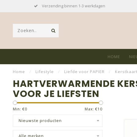
rzending binnen 1-3 werkdagen
GRATI
HOME
NIE
Home
/
Lifestyle
/
Liefde voor PAPIER
/
Kerstkaar
HARTVERWARMENDE KER
VOOR JE LIEFSTEN
Min: €
0
Max: €
10
Nieuwste producten
Alle merken