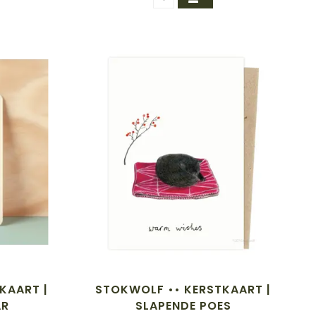
TKAART |
STOKWOLF •• KERSTKAART |
AR
SLAPENDE POES