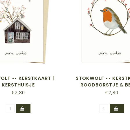
OLF •• KERSTKAART |
STOKWOLF •• KERSTK
KERSTHUISJE
ROODBORSTJE & B
€2,80
€2,80