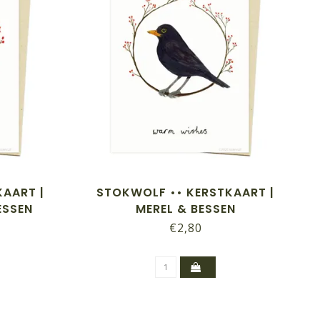
AART |
STOKWOLF •• KERSTKAART |
ESSEN
MEREL & BESSEN
€2,80