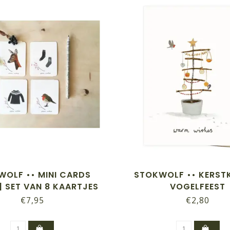
WOLF •• MINI CARDS
STOKWOLF •• KERSTK
| SET VAN 8 KAARTJES
VOGELFEEST
€7,95
€2,80