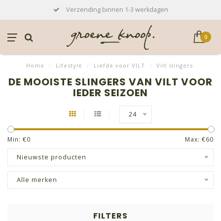
Verzending binnen 1-3 werkdagen
0
Home
/
Lifestyle
/
Liefde voor VILT
/
Vilt slingers
DE MOOISTE SLINGERS VAN VILT VOOR
IEDER SEIZOEN
24
Min: €
0
Max: €
60
Nieuwste producten
Alle merken
FILTERS