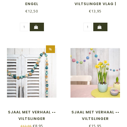
ENGEL
VILTSLINGER VLAG |
ROOD WIT BLAUW
€12,50
€13,95
%
SJAAL MET VERHAAL ••
SJAAL MET VERHAAL ••
VILTSLINGER
VILTSLINGER
VILTBALLETJES POMPOMS
VILTBALLETJES MIXED
€8,95
€15,95
€12,95