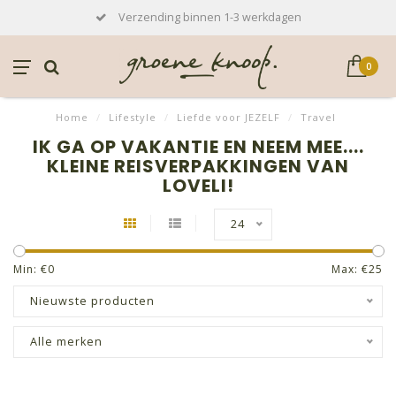
Verzending binnen 1-3 werkdagen
0
Home
/
Lifestyle
/
Liefde voor JEZELF
/
Travel
IK GA OP VAKANTIE EN NEEM MEE....
KLEINE REISVERPAKKINGEN VAN
LOVELI!
24
Min: €
0
Max: €
25
Nieuwste producten
Alle merken