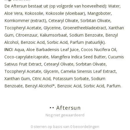
De Aftersun bestaat uit (op volgorde van hoeveelheid): Water,
Aloë Vera, Kokosolie, Kokosolie (vloeibaar), Mangoboter,
Komkommer (extract), Cetearyl Olivate, Sorbitan Olivate,
Tocopheryl Acetate, Glycerine, Groenetheebladextract, Xanthan
Gum, Citroenzuur, Kaliumsorbaat, Sodium Benzoate, Benzyl
Alcohol, Benzoic Acid, Sorbic Acid, Parfum (natuurlijk).
INCI
: Aqua, Aloe Barbadensis Leaf Juice, Cocos Nucifera Oil,
Coco-caprylate/caprate, Mangifera Indica Seed Butter, Cucumis
Sativus Fruit Extract, Cetearyl Olivate, Sorbitan Olivate,
Tocopheryl Acetate, Glycerin, Camelia Sinensis Leaf Extract,
Xanthan Gum, Citric Acid, Potassium Sorbate, Sodium
Benzoate, Benzyl Alcohol*, Benzoic Acid, Sorbic Acid, Parfum.
•• Aftersun
Nog niet gewaardeerd
0 sterren op basis van 0 beoordelingen