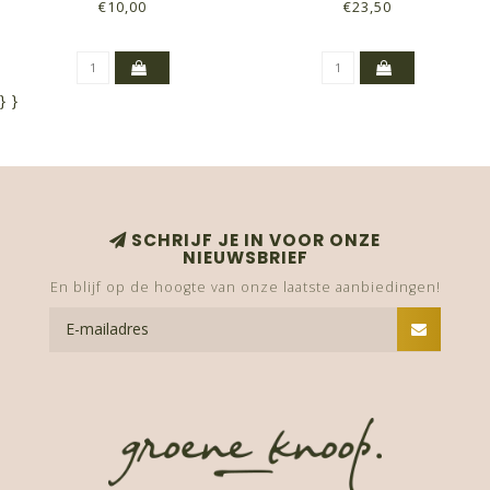
SIZE
€10,00
€23,50
}
}
SCHRIJF JE IN VOOR ONZE
NIEUWSBRIEF
En blijf op de hoogte van onze laatste aanbiedingen!