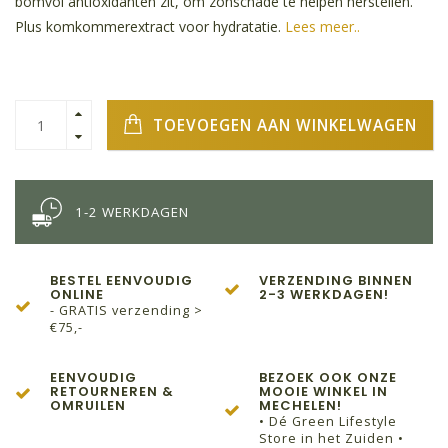
bomvol antioxidanten zit, om zonschade te helpen herstellen.
Plus komkommerextract voor hydratatie.
Lees meer..
TOEVOEGEN AAN WINKELWAGEN
1-2 WERKDAGEN
BESTEL EENVOUDIG
VERZENDING BINNEN
ONLINE
2-3 WERKDAGEN!
- GRATIS verzending >
€75,-
EENVOUDIG
BEZOEK OOK ONZE
RETOURNEREN &
MOOIE WINKEL IN
OMRUILEN
MECHELEN!
• Dé Green Lifestyle
Store in het Zuiden •