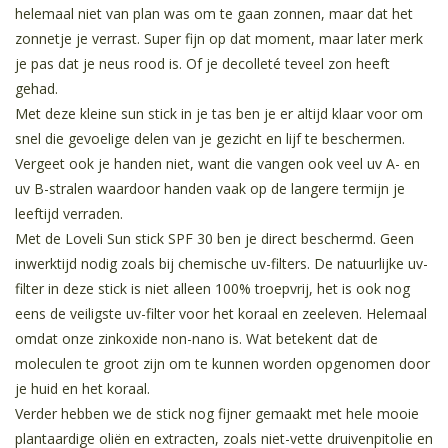
helemaal niet van plan was om te gaan zonnen, maar dat het
zonnetje je verrast. Super fijn op dat moment, maar later merk
je pas dat je neus rood is. Of je decolleté teveel zon heeft
gehad.
Met deze kleine sun stick in je tas ben je er altijd klaar voor om
snel die gevoelige delen van je gezicht en lijf te beschermen.
Vergeet ook je handen niet, want die vangen ook veel uv A- en
uv B-stralen waardoor handen vaak op de langere termijn je
leeftijd verraden.
Met de Loveli Sun stick SPF 30 ben je direct beschermd. Geen
inwerktijd nodig zoals bij chemische uv-filters. De natuurlijke uv-
filter in deze stick is niet alleen 100% troepvrij, het is ook nog
eens de veiligste uv-filter voor het koraal en zeeleven. Helemaal
omdat onze zinkoxide non-nano is. Wat betekent dat de
moleculen te groot zijn om te kunnen worden opgenomen door
je huid en het koraal.
Verder hebben we de stick nog fijner gemaakt met hele mooie
plantaardige oliën en extracten, zoals niet-vette druivenpitolie en