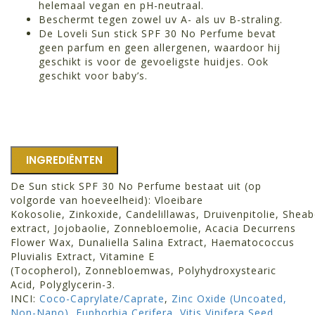
helemaal vegan en pH-neutraal.
Beschermt tegen zowel uv A- als uv B-straling.
De Loveli Sun stick SPF 30 No Perfume bevat
geen parfum en geen allergenen, waardoor hij
geschikt is voor de gevoeligste huidjes. Ook
geschikt voor baby’s.
INGREDIËNTEN
De Sun stick SPF 30 No Perfume bestaat uit (op
volgorde van hoeveelheid):
Vloeibare
Kokosolie
,
Zinkoxide
,
Candelillawas
,
Druivenpitolie
,
Sheab
extract
,
Jojobaolie
,
Zonnebloemolie
,
Acacia Decurrens
Flower Wax
,
Dunaliella Salina Extract
,
Haematococcus
Pluvialis Extract
,
Vitamine E
(Tocopherol)
,
Zonnebloemwas
,
Polyhydroxystearic
Acid
,
Polyglycerin-3
.
INCI:
Coco-Caprylate/Caprate
,
Zinc Oxide (Uncoated,
Non-Nano)
,
Euphorbia Cerifera
,
Vitis Vinifera Seed