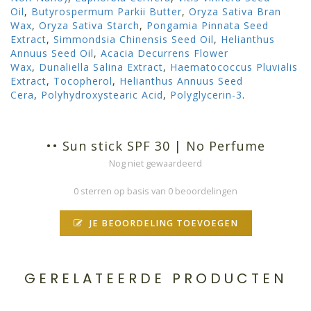
Oil
,
Butyrospermum Parkii Butter
,
Oryza Sativa Bran
Wax
,
Oryza Sativa Starch
,
Pongamia Pinnata Seed
Extract
,
Simmondsia Chinensis Seed Oil
,
Helianthus
Annuus Seed Oil
,
Acacia Decurrens Flower
Wax
,
Dunaliella Salina Extract
,
Haematococcus Pluvialis
Extract
,
Tocopherol
,
Helianthus Annuus Seed
Cera
,
Polyhydroxystearic Acid
,
Polyglycerin-3
.
•• Sun stick SPF 30 | No Perfume
Nog niet gewaardeerd
0 sterren op basis van 0 beoordelingen
JE BEOORDELING TOEVOEGEN
GERELATEERDE PRODUCTEN