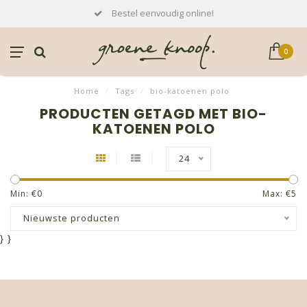
Bestel eenvoudig online!
0
Home
/
Tags
/
bio-katoenen polo
PRODUCTEN GETAGD MET BIO-
KATOENEN POLO
24
Min: €
0
Max: €
5
Nieuwste producten
}
}