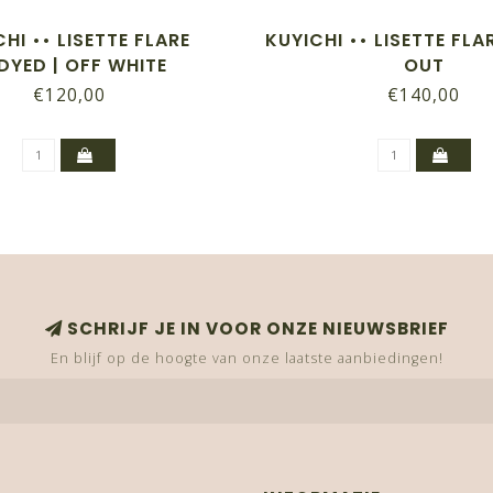
HI •• LISETTE FLARE
KUYICHI •• LISETTE FLA
DYED | OFF WHITE
OUT
€120,00
€140,00
SCHRIJF JE IN VOOR ONZE NIEUWSBRIEF
En blijf op de hoogte van onze laatste aanbiedingen!