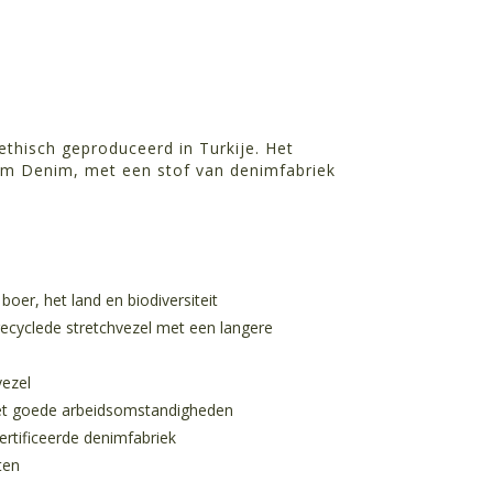
ethisch geproduceerd in Turkije. Het
em Denim, met een stof van denimfabriek
oer, het land en biodiversiteit
cyclede stretchvezel met een langere
vezel
et goede arbeidsomstandigheden
rtificeerde denimfabriek
ten