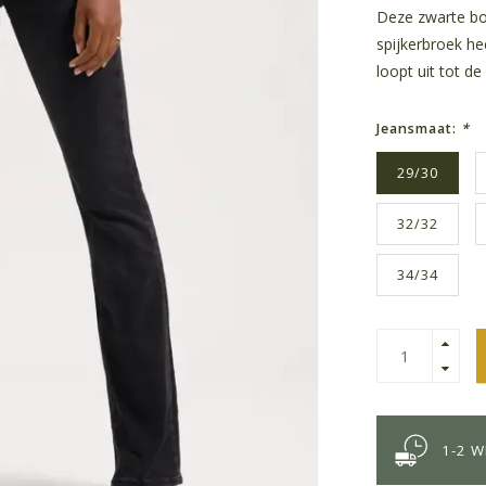
Deze zwarte boo
spijkerbroek hee
loopt uit tot d
Jeansmaat:
*
29/30
32/32
34/34
1-2 