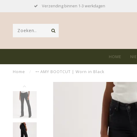
Verzending binnen 1-3 werkdagen
HOME
NI
Home
/
•• AMY BOOTCUT | Worn in Black