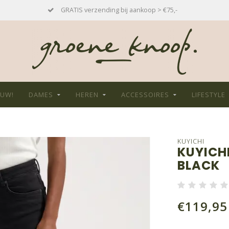
GRATIS verzending bij aankoop > €75,-
EUW!
DAMES
HEREN
ACCESSOIRES
LIFESTYLE
KUYICHI
KUYICH
BLACK
€119,95