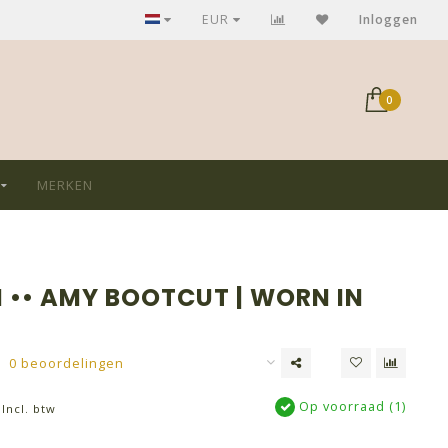
Bezoek ook onze winkel in Mechelen (z-L)
EUR
Inloggen
0
MERKEN
I •• AMY BOOTCUT | WORN IN
0 beoordelingen
Op voorraad (1)
Incl. btw