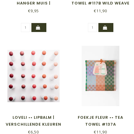
HANGER MUIS |
TOWEL #117B WILD WEAVE
BEACHGIRL
€9,95
€11,90
LOVELI •• LIPBALM |
FOEKJE FLEUR •• TEA
VERSCHILLENDE KLEUREN
TOWEL #137A
CHECKERED CHECK
€6,50
€11,90