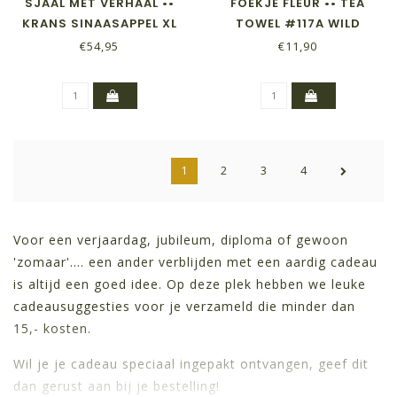
SJAAL MET VERHAAL ••
FOEKJE FLEUR •• TEA
KRANS SINAASAPPEL XL
TOWEL #117A WILD
WEAVE
€54,95
€11,90
1
2
3
4
Voor een verjaardag, jubileum, diploma of gewoon
'zomaar'.... een ander verblijden met een aardig cadeau
is altijd een goed idee. Op deze plek hebben we leuke
cadeausuggesties voor je verzameld die minder dan
15,- kosten.
Wil je je cadeau speciaal ingepakt ontvangen, geef dit
dan gerust aan bij je bestelling!