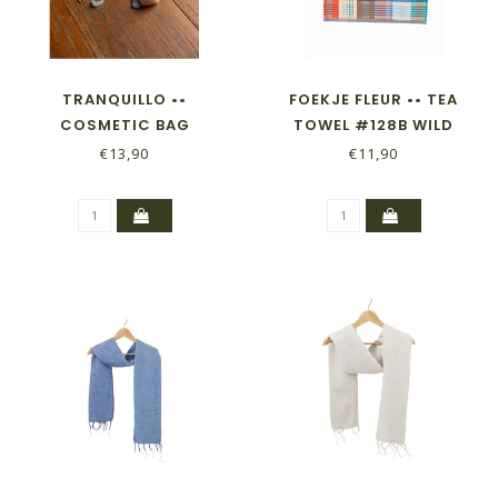
TRANQUILLO ••
FOEKJE FLEUR •• TEA
COSMETIC BAG
TOWEL #128B WILD
WEAVE
€13,90
€11,90