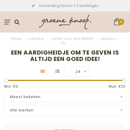
Verzending binnen 1-3 werkdagen
0
Home
/
Lifestyle
/
Liefde voor een ANDER
/
Cadeaus <
15,-
EEN AARDIGHEIDJE OM TE GEVEN IS
ALTIJD EEN GOED IDEE!
24
Min: €
0
Max: €
55
Meest bekeken
Alle merken