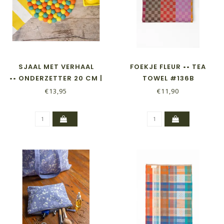
SJAAL MET VERHAAL
FOEKJE FLEUR •• TEA
•• ONDERZETTER 20 CM |
TOWEL #136B
SUMMER DAYS
CHECKERED CHECK
€13,95
€11,90