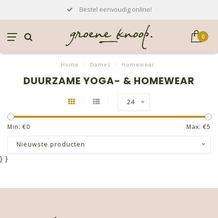
Bestel eenvoudig online!
0
Home
/
Dames
/
Homewear
DUURZAME YOGA- & HOMEWEAR
24
Min: €
0
Max: €
5
Nieuwste producten
}
}