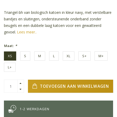
Triangel-bh van biologisch katoen in kleur navy, met verstelbare
bandjes en sluitingen, ondersteunende onderband zonder
beugels en een dubbele laag katoen voor een gewatteerd
gevoel.
Lees meer..
Maat:
*
XS
S
M
L
XL
S+
M+
L+
TOEVOEGEN AAN WINKELWAGEN
1-2 WERKDAGEN