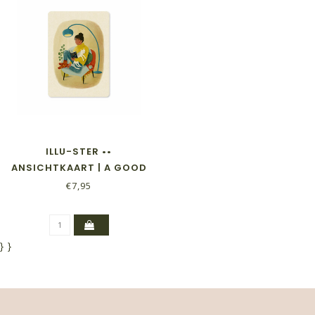
ILLU-STER ••
ANSICHTKAART | A GOOD
READ
€7,95
}
}