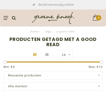
Bestel eenvoudig online!
0
Home
/
Tags
/
a good read
PRODUCTEN GETAGD MET A GOOD
READ
24
Min: €
0
Max: €
10
Nieuwste producten
Alle merken