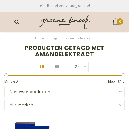
Bestel eenvoudig online!
0
Home
/
Tags
/
amandelextract
PRODUCTEN GETAGD MET
AMANDELEXTRACT
24
Min: €
0
Max: €
10
Nieuwste producten
Alle merken