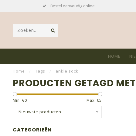
Bestel eenvoudig online!
HOME
NI
Home
/
Tags
/
ankle sock
PRODUCTEN GETAGD MET
Min: €
0
Max: €
5
Nieuwste producten
CATEGORIEËN