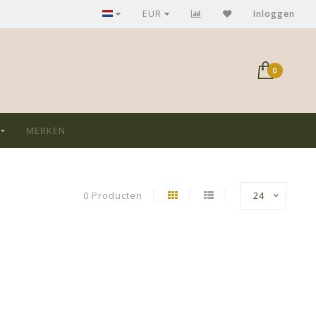
GRATIS verzending bij aankoop > €75,-
EUR
Inloggen
0
MERKEN
0 Producten
24