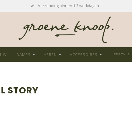
Verzending binnen 1-3 werkdagen
EUW!
DAMES
HEREN
ACCESSOIRES
LIFESTYLE
L STORY