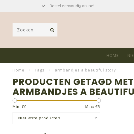
Bestel eenvoudig online!
HOME
NI
Home
/
Tags
/
armbandjes a beautiful story
PRODUCTEN GETAGD MET
ARMBANDJES A BEAUTIFU
Min: €
0
Max: €
5
Nieuwste producten