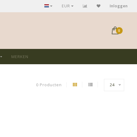
GRATIS verzending bij aankoop > €75,-
EUR
Inloggen
0
MERKEN
0 Producten
24