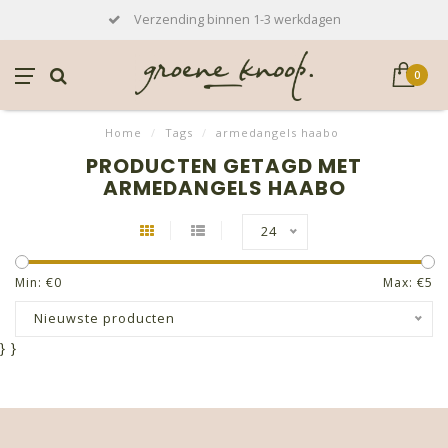
Verzending binnen 1-3 werkdagen
0
Home
/
Tags
/
armedangels haabo
PRODUCTEN GETAGD MET
ARMEDANGELS HAABO
24
Min: €
0
Max: €
5
Nieuwste producten
}
}