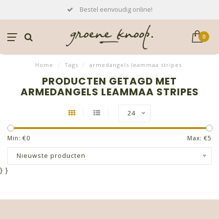
Bestel eenvoudig online!
0
Home
/
Tags
/
armedangels leammaa stripes
PRODUCTEN GETAGD MET
ARMEDANGELS LEAMMAA STRIPES
24
Min: €
0
Max: €
5
Nieuwste producten
}
}