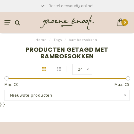
Bestel eenvoudig online!
0
Home
/
Tags
/
bamboesokken
PRODUCTEN GETAGD MET
BAMBOESOKKEN
24
Min: €
0
Max: €
5
Nieuwste producten
}
}