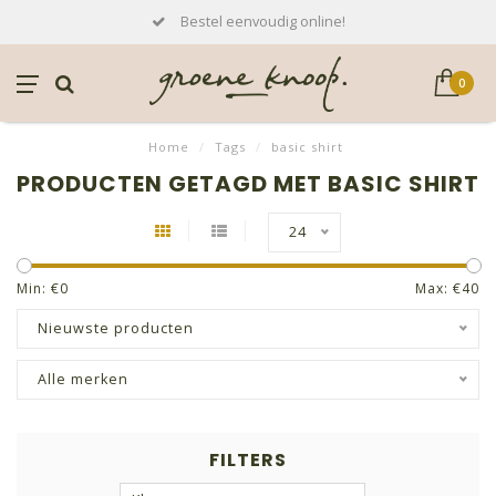
Bestel eenvoudig online!
0
Home
/
Tags
/
basic shirt
PRODUCTEN GETAGD MET BASIC SHIRT
24
Min: €
0
Max: €
40
Nieuwste producten
Alle merken
FILTERS