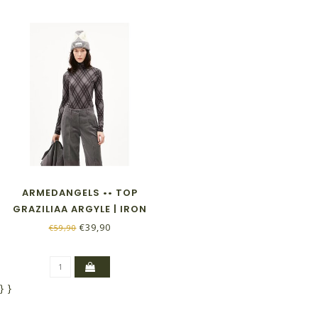
ARMEDANGELS •• TOP
GRAZILIAA ARGYLE | IRON
CAST
€39,90
€59,90
}
}