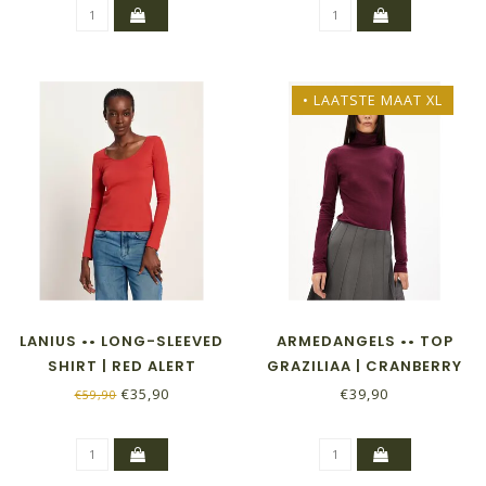
• LAATSTE MAAT XL
LANIUS •• LONG-SLEEVED
ARMEDANGELS •• TOP
SHIRT | RED ALERT
GRAZILIAA | CRANBERRY
JUICE
€35,90
€39,90
€59,90