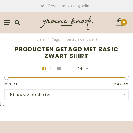
Bestel eenvoudig online!
0
Home
/
Tags
/
basic zwart shirt
PRODUCTEN GETAGD MET BASIC
ZWART SHIRT
24
Min: €
0
Max: €
5
Nieuwste producten
}
}