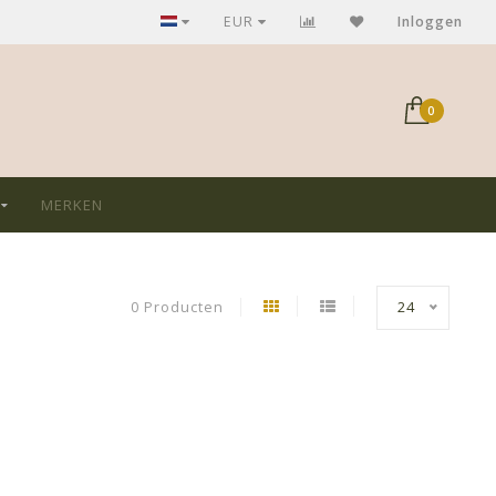
GRATIS verzending bij aankoop > €75,-
EUR
Inloggen
0
MERKEN
0 Producten
24