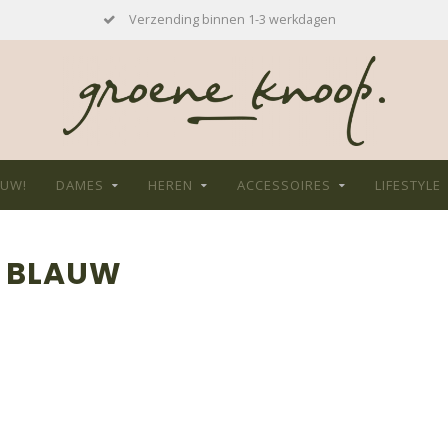
Verzending binnen 1-3 werkdagen
EUW!
DAMES
HEREN
ACCESSOIRES
LIFESTYLE
T BLAUW