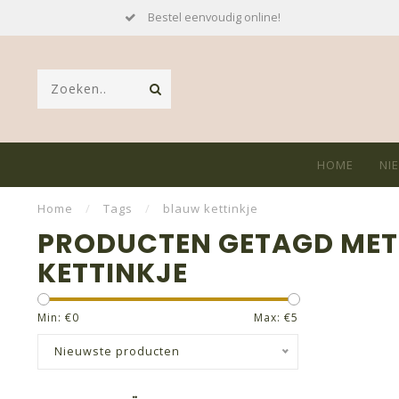
Bestel eenvoudig online!
HOME
NI
Home
/
Tags
/
blauw kettinkje
PRODUCTEN GETAGD ME
KETTINKJE
Min: €
0
Max: €
5
Nieuwste producten