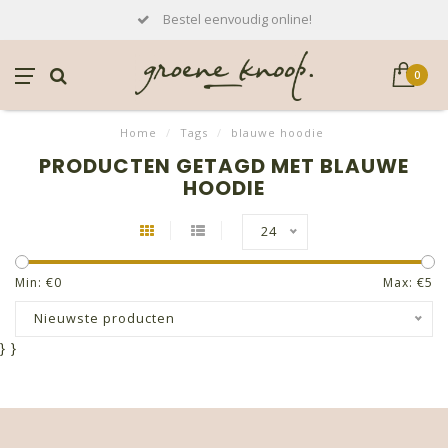
Bestel eenvoudig online!
0
Home
/
Tags
/
blauwe hoodie
PRODUCTEN GETAGD MET BLAUWE
HOODIE
24
Min: €
0
Max: €
5
Nieuwste producten
}
}