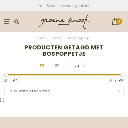
Bestel eenvoudig online!
0
Home
/
Tags
/
bospoppetje
PRODUCTEN GETAGD MET
BOSPOPPETJE
24
Min: €
0
Max: €
5
Nieuwste producten
}
}