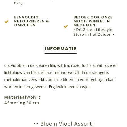
€75,-
EENVOUDIG
BEZOEK OOK ONZE
RETOURNEREN &
MOOIE WINKEL IN
OMRUILEN
MECHELEN!
• Dé Green Lifestyle
Store in het Zuiden •
INFORMATIE
6 x Viooltje in de kleuren lila, wit-lila, roze, fuchsia, wit-roze en
lichtblauw van het delicate merino-wolvilt. In de stengel is
metaaldraad verwerkt zodat de bloem in vorm gebogen kan
worden indien gewenst. Erg leuk in een vaasje.
Materiaal
Wolvilt
Afmeting
30 cm
•• Bloem Viool Assorti