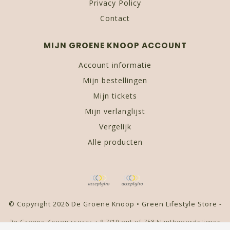
Privacy Policy
Contact
MIJN GROENE KNOOP ACCOUNT
Account informatie
Mijn bestellingen
Mijn tickets
Mijn verlanglijst
Vergelijk
Alle producten
© Copyright 2026 De Groene Knoop • Green Lifestyle Store -
De Groene Knoop
scores a
9,7
/
10
out of
758
klantbeoordelingen
at
Kiyoh