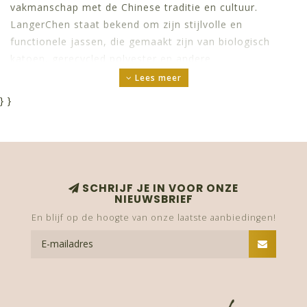
vakmanschap met de Chinese traditie en cultuur.
LangerChen staat bekend om zijn stijlvolle en
functionele jassen, die gemaakt zijn van biologisch
katoen, gerecycled polyester en andere
milieuvriendelijke materialen. LangerChen produceert
Lees meer
zijn kleding in een eigen fabriek in China, die
}
}
gecertificeerd is door de Global Organic Textile
Standard (GOTS) en de Fair Wear Foundation.
DE MISSIE VAN
SCHRIJF JE IN VOOR ONZE
NIEUWSBRIEF
LANGERCHEN
En blijf op de hoogte van onze laatste aanbiedingen!
FAIR | CONSIOUS | SUSTAINABLE
Deze drie waarden motiveert duurzaam jassenlabel
LangerChen al sinds 2013.
LangerChen heeft als missie om de mode-industrie te