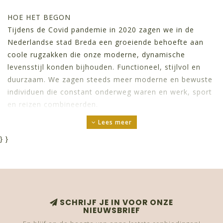
HOE HET BEGON
Tijdens de Covid pandemie in 2020 zagen we in de
Nederlandse stad Breda een groeiende behoefte aan
coole rugzakken die onze moderne, dynamische
levensstijl konden bijhouden. Functioneel, stijlvol en
duurzaam. We zagen steeds meer moderne en bewuste
individuen die constant onderweg waren en werk, sport
en reizen combineerden.
Lees meer
Aanvankelijk leidde de zoektocht naar het perfecte
materiaal voor ons nieuwe rugzakproject ons langs een
}
}
kronkelig pad van teleurstellingen. Hoewel we talloze
opties van dierlijk leer, polyurethaan en nylon vonden,
voldeed er geen enkele aan onze waarden. We
verlangden naar een materiaal dat niet alleen verfijning
uitstraalde, maar ook onze toewijding aan het milieu
SCHRIJF JE IN VOOR ONZE
NIEUWSBRIEF
weerspiegelde.