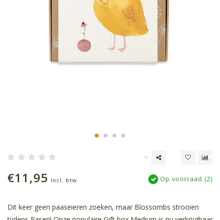
€11,95
Op voorraad (2)
Incl. btw
Dit keer geen paaseieren zoeken, maar Blossombs strooien
tijdens Pasen! Onze populaire Gift box Medium is nu verkrijgbaar