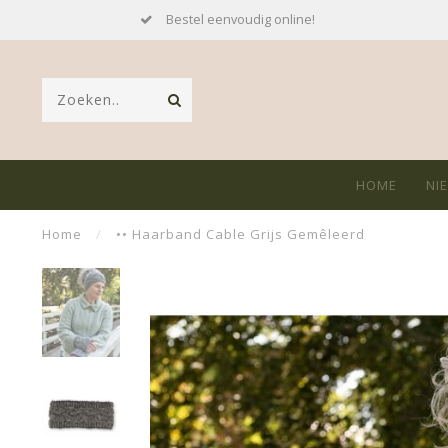
Bestel eenvoudig online!
HOME
NI
Home
/
•• Haarband Cable Grijs Gemêleerd