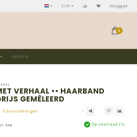
GRATIS verzending bij aankoop > €75,-
EUR
Inloggen
0
MERKEN
RHAAL
MET VERHAAL •• HAARBAND
GRIJS GEMÊLEERD
0 beoordelingen
Op voorraad (1)
cl. btw