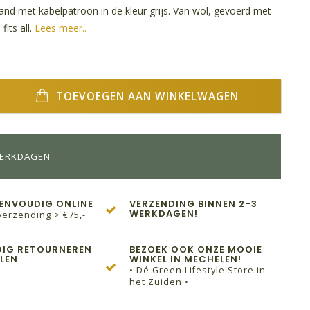
nd met kabelpatroon in de kleur grijs. Van wol, gevoerd met
fits all.
Lees meer..
TOEVOEGEN AAN WINKELWAGEN
WERKDAGEN
EENVOUDIG ONLINE
VERZENDING BINNEN 2-3
WERKDAGEN!
verzending > €75,-
IG RETOURNEREN
BEZOEK OOK ONZE MOOIE
LEN
WINKEL IN MECHELEN!
• Dé Green Lifestyle Store in
het Zuiden •