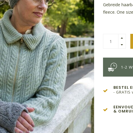
Gebreide haarba
fleece. One size 
1-2 
BESTEL 
- GRATIS 
EENVOUD
& OMRUI