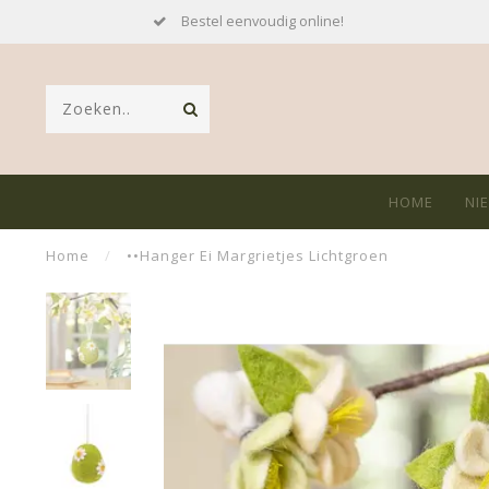
Bestel eenvoudig online!
HOME
NI
Home
/
••Hanger Ei Margrietjes Lichtgroen