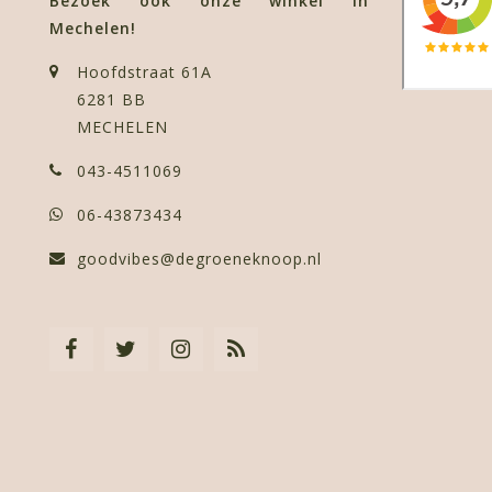
Bezoek ook onze winkel in
Mechelen!
Hoofdstraat 61A
6281 BB
MECHELEN
043-4511069
06-43873434
goodvibes@degroeneknoop.nl