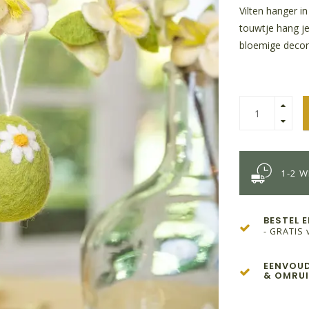
Vilten hanger i
touwtje hang je
bloemige decora
1-2 
BESTEL 
- GRATIS 
EENVOUD
& OMRUI