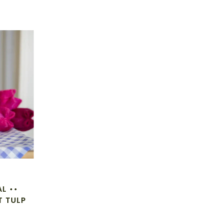
L ••
T TULP