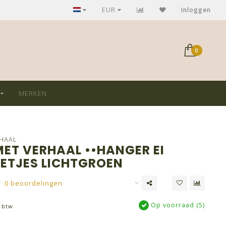
GRATIS verzending bij aankoop > €75,-
EUR
Inloggen
0
MERKEN
RHAAL
MET VERHAAL ••HANGER EI
ETJES LICHTGROEN
0 beoordelingen
Op voorraad (5)
. btw