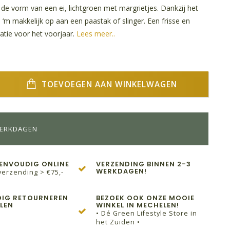
n de vorm van een ei, lichtgroen met margrietjes. Dankzij het
 ‘m makkelijk op aan een paastak of slinger. Een frisse en
tie voor het voorjaar.
Lees meer..
TOEVOEGEN AAN WINKELWAGEN
WERKDAGEN
EENVOUDIG ONLINE
VERZENDING BINNEN 2-3
WERKDAGEN!
verzending > €75,-
IG RETOURNEREN
BEZOEK OOK ONZE MOOIE
LEN
WINKEL IN MECHELEN!
• Dé Green Lifestyle Store in
het Zuiden •