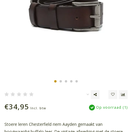
€34,95
Op voorraad (1)
Incl. btw
Stoere leren Chesterfield riem Aayden gemaakt van
hoogwaardig buffalo leer. De vintage afwerking met de stoere