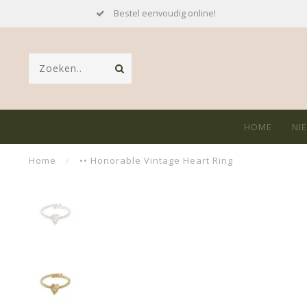
Bestel eenvoudig online!
HOME
NI
Home
/
•• Honorable Vintage Heart Ring