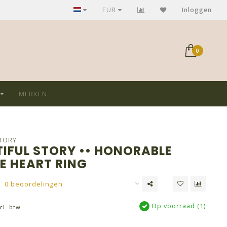
GRATIS verzending bij aankoop > €75,-
EUR
Inloggen
0
MERKEN
STORY
TIFUL STORY •• HONORABLE
E HEART RING
0 beoordelingen
Op voorraad (1)
cl. btw