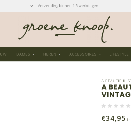
Verzending binnen 1-3 werkdagen
EUW!
DAMES
HEREN
ACCESSOIRES
LIFESTYLE
A BEAUTIFUL 
A BEAU
VINTAG
€34,95
In