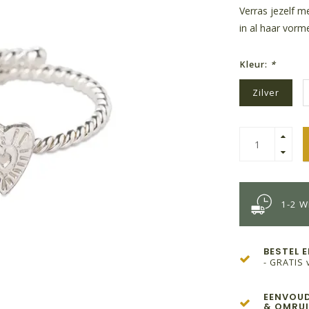
Verras jezelf m
in al haar vorm
Kleur:
*
Zilver
1-2 
BESTEL 
- GRATIS 
EENVOUD
& OMRUI