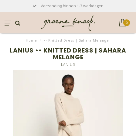
Verzending binnen 1-3 werkdagen
0
Home
/
•• Knitted Dress | Sahara Melange
LANIUS •• KNITTED DRESS | SAHARA
MELANGE
LANIUS