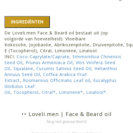
INGREDIËNTEN
De Loveli.men Face & Beard oil bestaat uit (op
volgorde van hoeveelheid):
Vloeibare
Kokosolie
,
Jojobaolie
,
Abrikozenpitolie
,
Druivenpitolie
,
Sq
E (Tocopherol)
,
Citral
,
Limonene
,
Linalool
.
INCI:
Coco-Caprylate/Caprate
,
Simmondsia Chinensis
Seed Oil
,
Prunus Armeniaca Oil
,
Vitis Vinifera Seed
Oil
,
Squalane
,
Cucumis Sativus Seed Oil
,
Helianthus
Annuus Seed Oil
,
Coffea Arabica Fruit
Extract
,
Rosmarinus Officinalis Leaf oil
,
Eucalyptus
Globulus Leaf
Oil
,
Tocopherol
,
Citral
*
,
Limonene
*
,
Linalool
*
.
•• Loveli.men | Face & Beard oil
Nog niet gewaardeerd