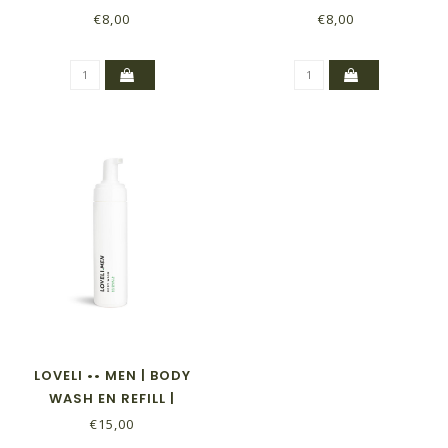
COTTON
& EUCALYPTUS
€8,00
€8,00
LOVELI •• MEN | BODY
WASH EN REFILL |
ROSEMARY &
€15,00
EUCALYPTUS