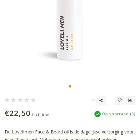
€22,50
Op voorraad (3)
Incl. btw
De Loveli.men Face & Beard oil is de dagelijkse verzorging voor
je huid en baard. Met een mix van gouden jojobaolie en