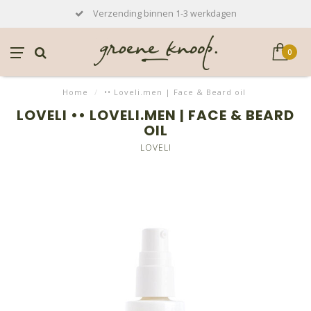
Verzending binnen 1-3 werkdagen
0
Home
/
•• Loveli.men | Face & Beard oil
LOVELI •• LOVELI.MEN | FACE & BEARD
OIL
LOVELI