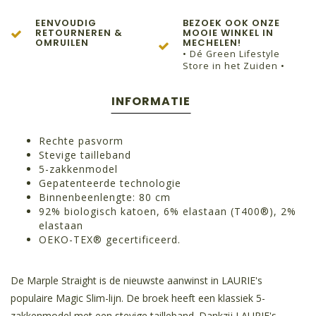
EENVOUDIG
BEZOEK OOK ONZE
RETOURNEREN &
MOOIE WINKEL IN
OMRUILEN
MECHELEN!
• Dé Green Lifestyle
Store in het Zuiden •
INFORMATIE
Rechte pasvorm
Stevige tailleband
5-zakkenmodel
Gepatenteerde technologie
Binnenbeenlengte: 80 cm
92% biologisch katoen, 6% elastaan ​​(T400®), 2%
elastaan
OEKO-TEX® gecertificeerd.
De Marple Straight is de nieuwste aanwinst in LAURIE's
populaire Magic Slim-lijn. De broek heeft een klassiek 5-
zakkenmodel met een stevige tailleband. Dankzij LAURIE's