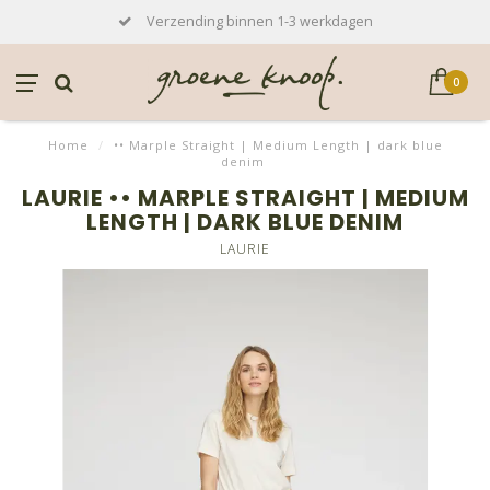
Verzending binnen 1-3 werkdagen
0
Home
/
•• Marple Straight | Medium Length | dark blue
denim
LAURIE •• MARPLE STRAIGHT | MEDIUM
LENGTH | DARK BLUE DENIM
LAURIE