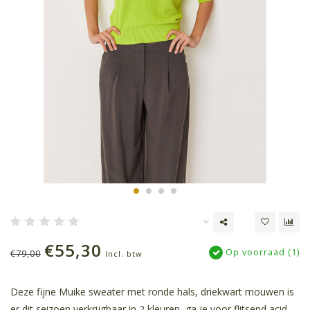
€55,30
Op voorraad (1)
€79,00
Incl. btw
Deze fijne Muike sweater met ronde hals, driekwart mouwen is
er dit seizoen verkrijgbaar in 2 kleuren, ga je voor flitsend acid