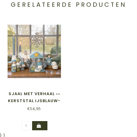
GERELATEERDE PRODUCTEN
SJAAL MET VERHAAL ••
KERSTSTAL IJSBLAUW-
WIT
€54,95
}
}