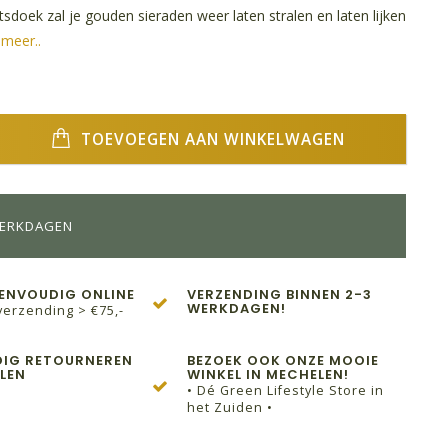
doek zal je gouden sieraden weer laten stralen en laten lijken
meer..
TOEVOEGEN AAN WINKELWAGEN
WERKDAGEN
EENVOUDIG ONLINE
VERZENDING BINNEN 2-3
WERKDAGEN!
verzending > €75,-
IG RETOURNEREN
BEZOEK OOK ONZE MOOIE
LEN
WINKEL IN MECHELEN!
• Dé Green Lifestyle Store in
het Zuiden •