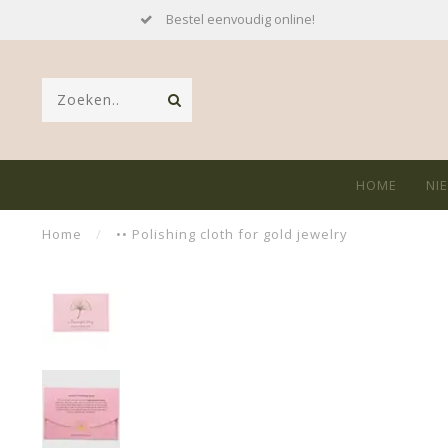
Bestel eenvoudig online!
HOME
NI
Home
/
•• Polishing cloth for gold jewelry