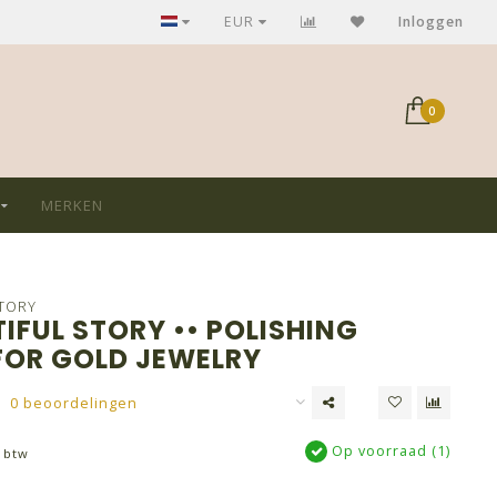
GRATIS verzending bij aankoop > €75,-
EUR
Inloggen
0
MERKEN
STORY
IFUL STORY •• POLISHING
FOR GOLD JEWELRY
0 beoordelingen
Op voorraad (1)
. btw