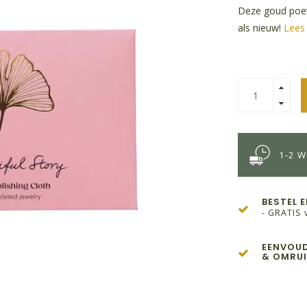
Deze goud poets
als nieuw!
Lees 
1-2 
BESTEL 
- GRATIS 
EENVOUD
& OMRUI