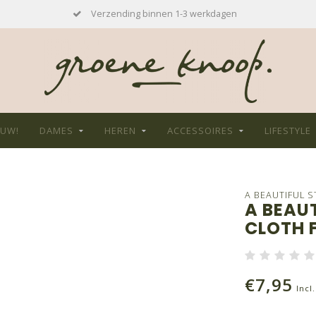
Verzending binnen 1-3 werkdagen
EUW!
DAMES
HEREN
ACCESSOIRES
LIFESTYLE
A BEAUTIFUL 
A BEAUT
CLOTH 
€7,95
Incl