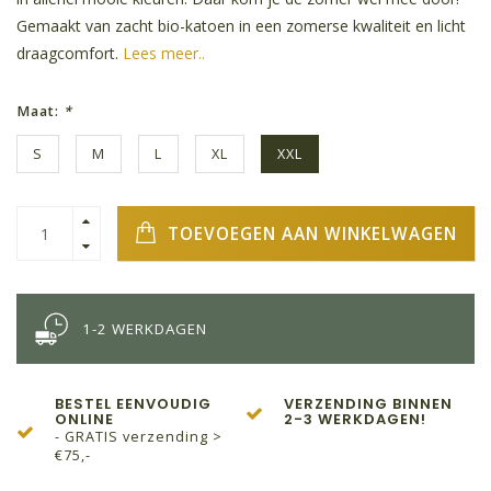
Gemaakt van zacht bio-katoen in een zomerse kwaliteit en licht
draagcomfort.
Lees meer..
Maat:
*
S
M
L
XL
XXL
TOEVOEGEN AAN WINKELWAGEN
1-2 WERKDAGEN
BESTEL EENVOUDIG
VERZENDING BINNEN
ONLINE
2-3 WERKDAGEN!
- GRATIS verzending >
€75,-