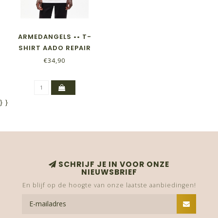
ARMEDANGELS •• T-
SHIRT AADO REPAIR
REUSE
€34,90
}
}
SCHRIJF JE IN VOOR ONZE
NIEUWSBRIEF
En blijf op de hoogte van onze laatste aanbiedingen!