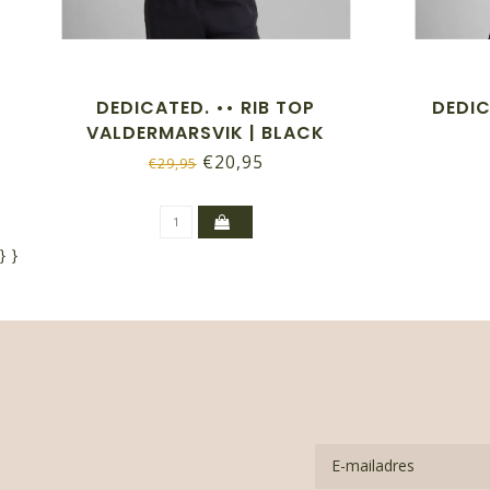
DEDICATED. •• RIB TOP
DEDIC
VALDERMARSVIK | BLACK
€20,95
€29,95
}
}