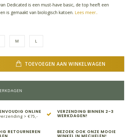
an Dedicated is een must-have basic, de top heeft een
 en is gemaakt van biologisch katoen.
Lees meer..
M
L
TOEVOEGEN AAN WINKELWAGEN
WERKDAGEN
EENVOUDIG ONLINE
VERZENDING BINNEN 2-3
WERKDAGEN!
verzending > €75,-
IG RETOURNEREN
BEZOEK OOK ONZE MOOIE
LEN
WINKEL IN MECHELEN!