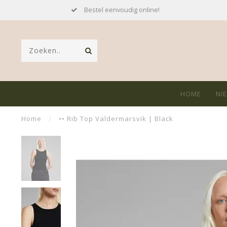
Bestel eenvoudig online!
HOME
NI
Home
/
•• Rib Top Valdermarsvik | Black