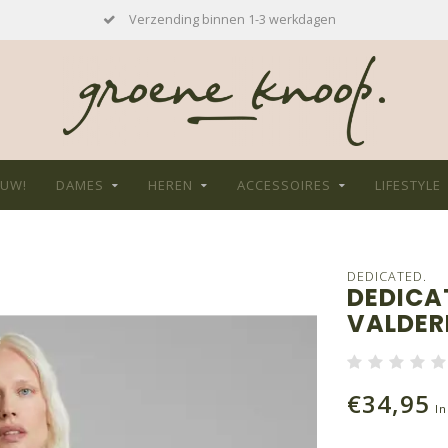
Verzending binnen 1-3 werkdagen
EUW!
DAMES
HEREN
ACCESSOIRES
LIFESTYLE
DEDICATED.
DEDICAT
VALDER
€34,95
In