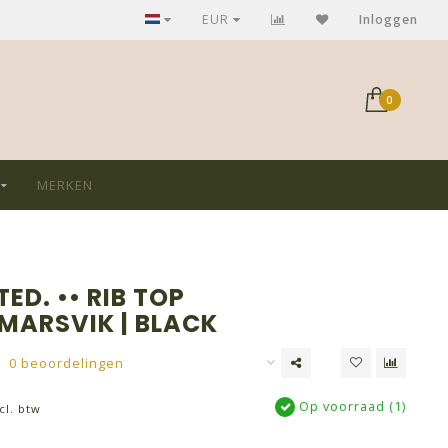
GRATIS verzending bij aankoop > €75,-
EUR
Inloggen
0
MERKEN
ED. •• RIB TOP
MARSVIK | BLACK
0 beoordelingen
Op voorraad (1)
cl. btw