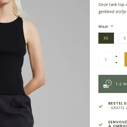
Deze tank top v
geribbed stofje
Maat:
*
XS
S
1-2 
BESTEL 
- GRATIS 
EENVOUD
& OMRUI