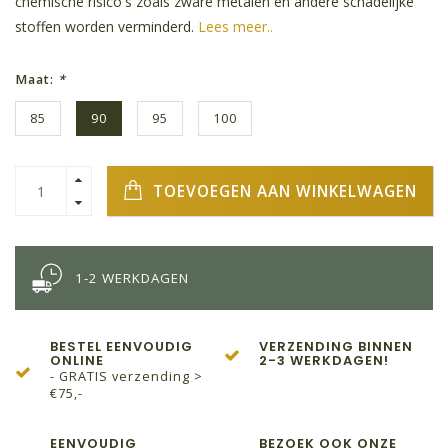
chemische risico's zoals zware metalen en andere schadelijke
stoffen worden verminderd.
Lees meer..
Maat:
*
85
90
95
100
TOEVOEGEN AAN WINKELWAGEN
1-2 WERKDAGEN
BESTEL EENVOUDIG
VERZENDING BINNEN
ONLINE
2-3 WERKDAGEN!
- GRATIS verzending >
€75,-
EENVOUDIG
BEZOEK OOK ONZE