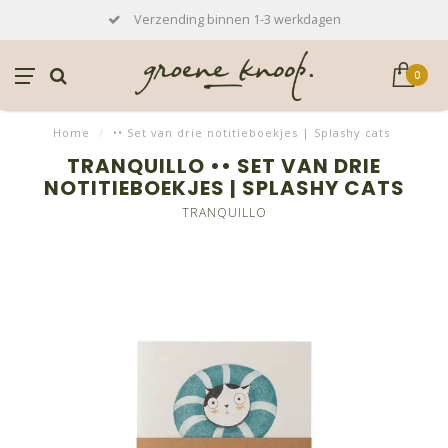
Verzending binnen 1-3 werkdagen
0
Home
/
•• Set van drie notitieboekjes | Splashy cats
TRANQUILLO •• SET VAN DRIE
NOTITIEBOEKJES | SPLASHY CATS
TRANQUILLO