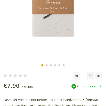
€7,90
Op voorraad (2)
Incl. btw
Deze set van drie notitieboekjes in het handzame A6-formaat
brengt een frisse wind in het dagelijks leven. Elk notitieboekje