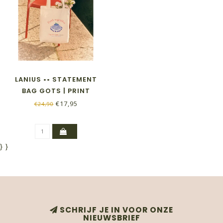
LANIUS •• STATEMENT
BAG GOTS | PRINT
VEGETABLES
€17,95
€24,90
}
}
SCHRIJF JE IN VOOR ONZE
NIEUWSBRIEF