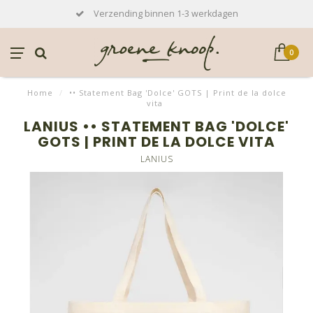
Verzending binnen 1-3 werkdagen
0
Home
/
•• Statement Bag 'Dolce' GOTS | Print de la dolce
vita
LANIUS •• STATEMENT BAG 'DOLCE'
GOTS | PRINT DE LA DOLCE VITA
LANIUS