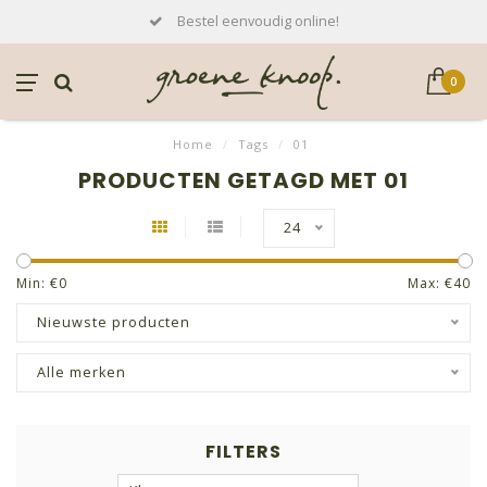
Bestel eenvoudig online!
0
Home
/
Tags
/
01
PRODUCTEN GETAGD MET 01
24
Min: €
0
Max: €
40
Nieuwste producten
Alle merken
FILTERS