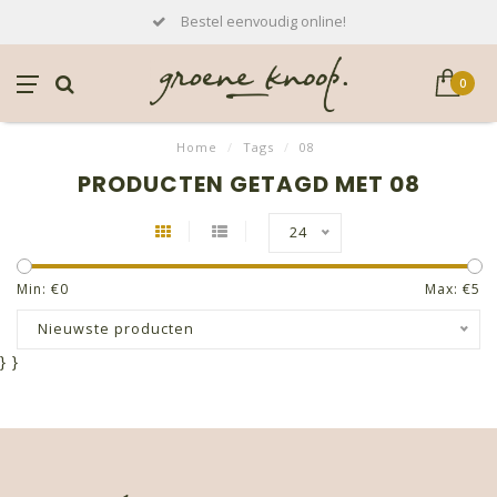
Bestel eenvoudig online!
0
Home
/
Tags
/
08
PRODUCTEN GETAGD MET 08
24
Min: €
0
Max: €
5
Nieuwste producten
}
}