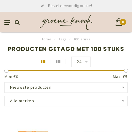
Bestel eenvoudig online!
0
Home
/
Tags
/
100 stuks
PRODUCTEN GETAGD MET 100 STUKS
24
Min: €
0
Max: €
5
Nieuwste producten
Alle merken