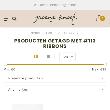
Bestel eenvoudig online!
0
Home
/
Tags
/
#113 ribbons
PRODUCTEN GETAGD MET #113
RIBBONS
24
Min: €
0
Max: €
35
Nieuwste producten
Alle merken