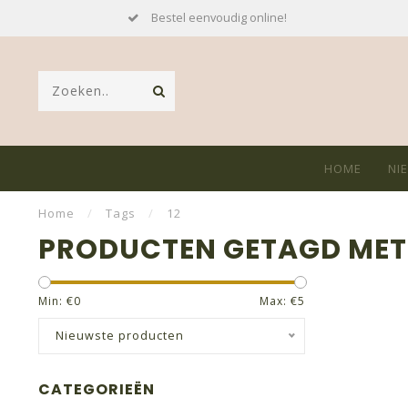
Bestel eenvoudig online!
HOME
NI
Home
/
Tags
/
12
PRODUCTEN GETAGD MET 
Min: €
0
Max: €
5
Nieuwste producten
CATEGORIEËN