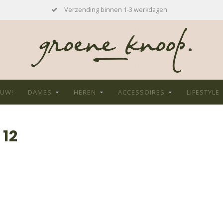
Verzending binnen 1-3 werkdagen
EUW!
DAMES
HEREN
ACCESSOIRES
LIFESTYLE
12