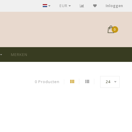
GRATIS verzending bij aankoop > €75,-
EUR
Inloggen
0
MERKEN
0 Producten
24