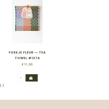
FOEKJE FLEUR •• TEA
TOWEL #137A
CHECKERED CHECK
€11,90
}
}