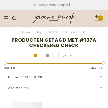
Bestel eenvoudig online!
0
Home
/
Tags
/
#137A checkered check
PRODUCTEN GETAGD MET #137A
CHECKERED CHECK
24
Min: €
0
Max: €
15
Nieuwste producten
Alle merken